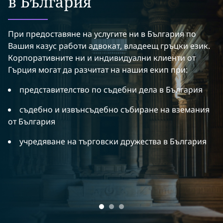
в България
При предоставяне на услугите ни в България по
К
Вашия казус работи адвокат, владеещ гръцки език.
Г
Корпоративните ни и индивидуални клиенти от
Гърция могат да разчитат на нашия екип при:
представителство по съдебни дела в България
д
съдебно и извънсъдебно събиране на вземания
от България
к
учредяване на търговски дружества в България
Б